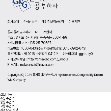
회사소개
선생님등록
개인정보취급방침
이용약관
꼴찌들아 공부하자
대표 : 서원석
주소 : 경기도 수원시 장안구 송죽동 506-1 4층
사업자등록번호 : 135-25-70687
대표번호 : 1600-6431(수원화성용인점 1번),010-3912-6431
통신판매업 : 제 2016-수원장안 0412호
인스타그램 : ggstudy0
카카오톡 채널 :
http://pf.kakao.com/_BrbpG
E-MAIL :
redwonsuk@naver.com
Copyright (C) 2024 꼴찌들아공부하자. All rights reserved. Designed By Dream
WithCompany
간편 메뉴
초등수업료
중등수업료
고등수업료
과외상담 신청