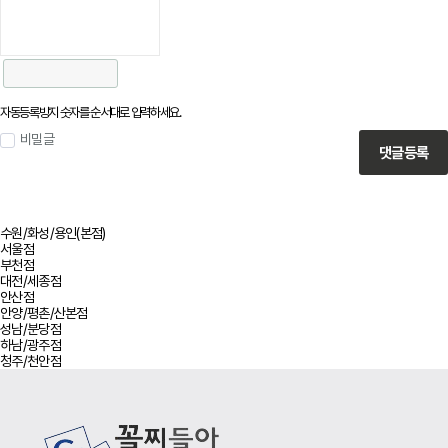
자동등록방지 숫자를 순서대로 입력하세요.
비밀글
댓글등록
수원/화성/용인(본점)
서울점
부천점
대전/세종점
안산점
안양/평촌/산본점
성남/분당점
하남/광주점
청주/천안점
사이트 정보